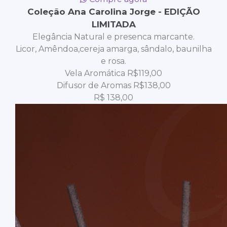
Coleção Ana Carolina Jorge - EDIÇÃO
LIMITADA
Elegância Natural e presenca marcante.
Licor, Amêndoa,cereja amarga, sândalo, baunilha
e rosa.
Vela Aromática R$119,00
Difusor de Aromas R$138,00
R$
138,00