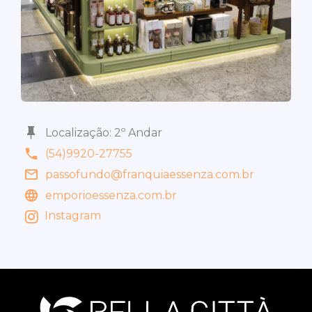
Localização: 2º Andar
(54)9920-27755
passofundo@franquiaessenza.com.br
emporioessenza.com.br
Instagram