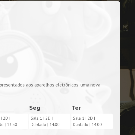
apresentados aos aparelhos eletrônicos, uma nova
m
Seg
Ter
| 2D |
Sala 1
| 2D |
Sala 1
| 2D |
do |
13:50
Dublado |
14:00
Dublado |
14:00