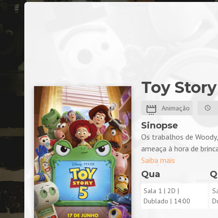
Toy Story
Animação
Sinopse
Os trabalhos de Woody,
ameaça à hora de brincar.
Saiba mais
Qua
Q
Sala 1
| 2D |
S
Dublado |
14:00
D