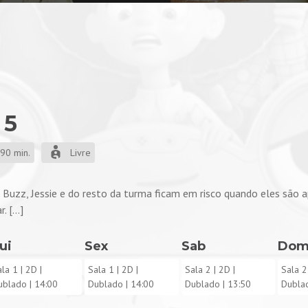
 5
90 min.
Livre
 Buzz, Jessie e do resto da turma ficam em risco quando eles são 
 [...]
ui
Sex
Sab
Do
ala 1
| 2D |
Sala 1
| 2D |
Sala 2
| 2D |
Sala 2
ublado |
14:00
Dublado |
14:00
Dublado |
13:50
Dubla