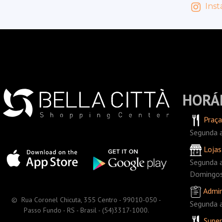
Inst
HORÁ
Praça
Segunda a
Lojas
Segunda a
Domingos 
Admin
© Rua Coronel Chicuta, 355 Centro - 99010-050 -
Segunda a
Passo Fundo - RS - Brasil - (54)3317-1000.
Supe