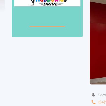
Loca
(54)