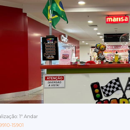
lização: 1º Andar
9910-15901