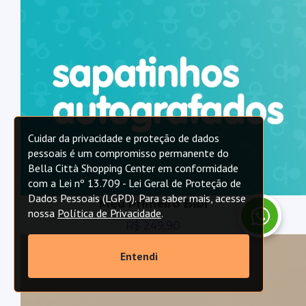
Cuidar da privacidade e proteção de dados
pessoais é um compromisso permanente do
Bella Città Shopping Center em conformidade
com a Lei nº 13.709 - Lei Geral de Proteção de
Dados Pessoais (LGPD). Para saber mais, acesse
Meu Primeiro Bibi
nossa
Política de Privacidade
.
R$
249,90
Entendi