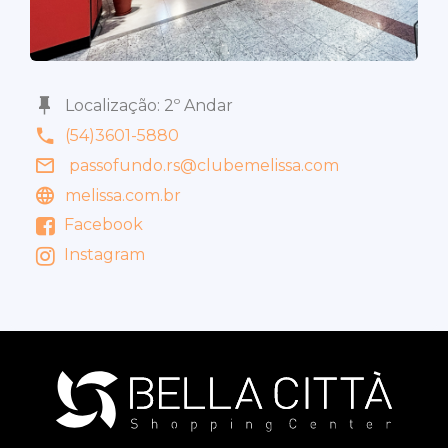
Localização: 2º Andar
(54)3601-5880
passofundo.rs@clubemelissa.com
melissa.com.br
Facebook
Instagram