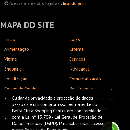
Acesse a área dos lojistas
clicando aqui
MAPA DO SITE
Início
Lojas
Alimentação
Cinema
Vitrine
Serviços
Shopping
Novidades
Localização
Comercialização
Código de Conduta
Pet Friendly
Cuidar da privacidade e proteção de dados
Fale Conosco
Trabalhe Conosco Lojas
pessoais é um compromisso permanente do
Trabalhe Conosco Shopping
Clube de Benefícios
Bella Città Shopping Center em conformidade
com a Lei nº 13.709 - Lei Geral de Proteção de
Política de Privacidade
Dados Pessoais (LGPD). Para saber mais, acesse
nossa
Política de Privacidade
.